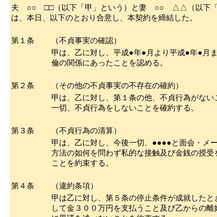
夫 ○○ □□（以下「甲」という）と妻 ○○ △△（以下
は、本日、以下のとおり合意し、本契約を締結した。
第１条
（不貞事実の確認）
甲は、乙に対し、平成●年●月より平成●年●月ま
倫の関係にあったことを認める。
第２条
（その他の不貞事実の不存在の確約）
甲は、乙に対し、第１条の他、不貞行為がない
一切、不貞行為をしないことを確約する。
第３条
（不貞行為の清算）
甲は、乙に対し、今後一切、●●●●と面会・メ
方法の如何を問わず私的な接触及び金銭の授受
ことを約束する。
第４条
（違約条項）
甲は乙に対し、第５条の停止条件が成就したと
して金３００万円を支払うこと及び乙からの離