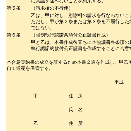
に異議を述べないことを約束する。
第５条
（請求権の不行使）
乙は、甲に対し、慰謝料の請求を行なわないこ
ただし、甲が第２条または第３条を不履行した
ではない。
第６条
（強制執行認諾条項付公正証書作成）
甲と乙は、本書作成後直ちに本協議書各条項の
執行認諾約款付公正証書を作成することに合意
本合意契約書の成立を証するため本書２通を作成し、甲乙
自１通宛を保管する。
平成
甲
住 所
氏 名
乙
住 所