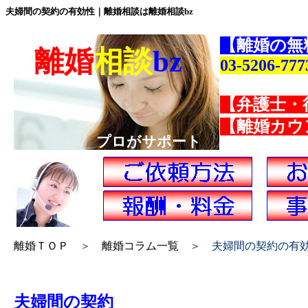
夫婦間の契約の有効性｜離婚相談は離婚相談bz
【離婚の無
離婚
相談
bz
03-5206-777
【弁護士・
【離婚カウ
プロがサポート
離婚ＴＯＰ
＞
離婚コラム一覧
＞ 夫婦間の契約の有
夫婦間の契約