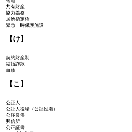
脅迫
共有財産
協力義務
居所指定権
緊急一時保護施設
【け】
契約財産制
結婚詐欺
血族
【こ】
公証人
公証人役場（公証役場）
公序良俗
興信所
公正証書