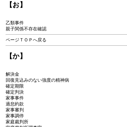
【お】
乙類事件
親子関係不存在確認
ページＴＯＰへ戻る
【か】
解決金
回復見込みのない強度の精神病
確定期限
確定判決
家事事件
過怠約款
家事審判
家事調停
家庭裁判所