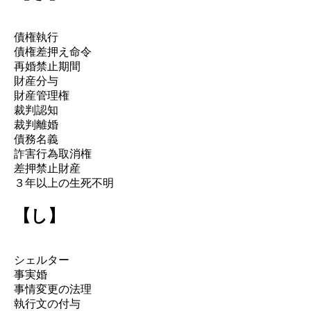
債権執行
債権差押え命令
再婚禁止期間
財産分与
財産管理権
裁判認知
裁判離婚
債務名義
詐害行為取消権
差押禁止財産
３年以上の生死不明
【し】
シェルター
事実婚
事情変更の法理
執行文の付与