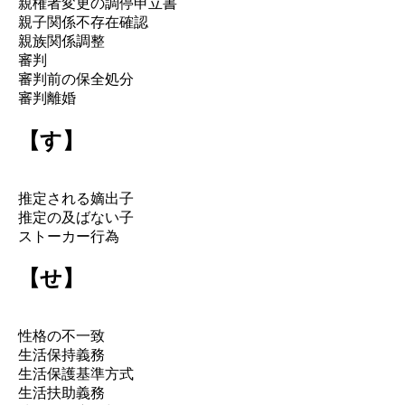
親権者変更の調停申立書
親子関係不存在確認
親族関係調整
審判
審判前の保全処分
審判離婚
【す】
推定される嫡出子
推定の及ばない子
ストーカー行為
【せ】
性格の不一致
生活保持義務
生活保護基準方式
生活扶助義務