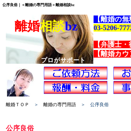
公序良俗｜＜離婚の専門用語＞離婚相談bz
【離婚の無
離婚
相談
bz
03-5206-777
【弁護士・
【離婚カウ
プロがサポート
離婚ＴＯＰ
＞
離婚の専門用語
＞ 公序良俗
公序良俗