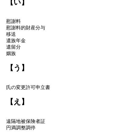
【い】
慰謝料
慰謝料的財産分与
移送
遺族年金
遺留分
姻族
【う】
氏の変更許可申立書
【え】
遠隔地被保険者証
円満調整調停