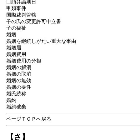
口頭弁論期日
甲類事件
国際裁判管轄
子の氏の変更許可申立書
子の福祉
婚姻
婚姻を継続しがたい重大な事由
婚姻届
婚姻費用
婚姻費用の分担
婚姻の解消
婚姻の取消
婚姻の無効
婚姻の要件
婚氏続称
婚約
婚約破棄
ページＴＯＰへ戻る
【さ】