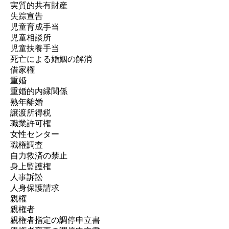
実質的共有財産
失踪宣告
児童育成手当
児童相談所
児童扶養手当
死亡による婚姻の解消
借家権
重婚
重婚的内縁関係
熟年離婚
譲渡所得税
職業許可権
女性センター
職権調査
自力救済の禁止
身上監護権
人事訴訟
人身保護請求
親権
親権者
親権者指定の調停申立書