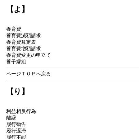
【よ】
養育費
養育費減額請求
養育費算定表
養育費増額請求
養育費変更の申立て
養子縁組
ページＴＯＰへ戻る
【り】
利益相反行為
離縁
履行勧告
履行遅滞
履行不能