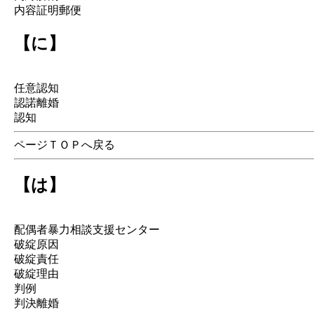
内容証明郵便
【に】
任意認知
認諾離婚
認知
ページＴＯＰへ戻る
【は】
配偶者暴力相談支援センター
破綻原因
破綻責任
破綻理由
判例
判決離婚