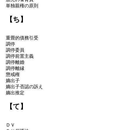
単独親権の原則
【ち】
重畳的債務引受
調停
調停委員
調停前置主義
調停離婚
調停離縁
懲戒権
嫡出子
嫡出子否認の訴え
嫡出推定
【て】
ＤＶ