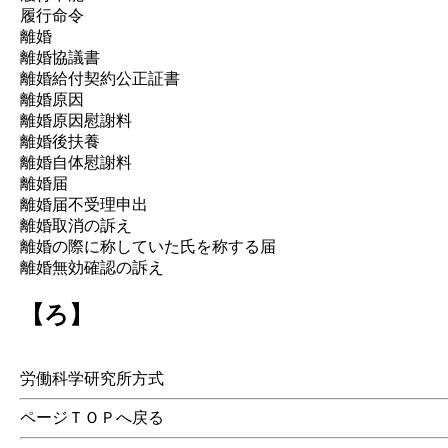
履行命令
離婚
離婚協議書
離婚給付契約公正証書
離婚原因
離婚原因慰謝料
離婚後扶養
離婚自体慰謝料
離婚届
離婚届不受理申出
離婚取消の訴え
離婚の際に称していた氏を称する届
離婚無効確認の訴え
【ろ】
労働科学研究所方式
ページＴＯＰへ戻る