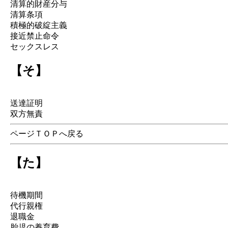
清算的財産分与
清算条項
積極的破綻主義
接近禁止命令
セックスレス
【そ】
送達証明
双方無責
ページＴＯＰへ戻る
【た】
待機期間
代行親権
退職金
胎児の養育費