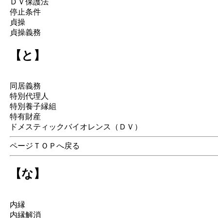
ＤＶ保護法
停止条件
貞操
貞操義務
【と】
同居義務
特別代理人
特別養子縁組
特有財産
ドメスティックバイオレンス（ＤＶ）
ページＴＯＰへ戻る
【な】
内縁
内縁解消