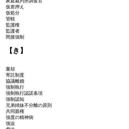
家庭裁判所調査官
仮差押え
仮処分
管轄
監護権
監護者
間接強制
【き】
棄却
寄託制度
協議離婚
強制執行
強制執行認諾条項
強制認知
兄弟姉妹不分離の原則
共同親権
強度の精神病
強迫