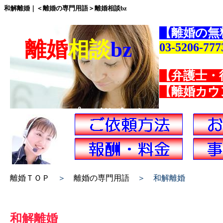
和解離婚｜＜離婚の専門用語＞離婚相談bz
【離婚の無
離婚
相談
bz
03-5206-777
【弁護士・
【離婚カウ
プロがサポート
離婚ＴＯＰ
＞
離婚の専門用語
＞ 和解離婚
和解離婚