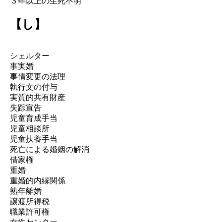
３年以上の生死不明
【し】
シェルター
事実婚
事情変更の法理
執行文の付与
実質的共有財産
失踪宣告
児童育成手当
児童相談所
児童扶養手当
死亡による婚姻の解消
借家権
重婚
重婚的内縁関係
熟年離婚
譲渡所得税
職業許可権