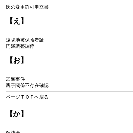
氏の変更許可申立書
【え】
遠隔地被保険者証
円満調整調停
【お】
乙類事件
親子関係不存在確認
ページＴＯＰへ戻る
【か】
解決金