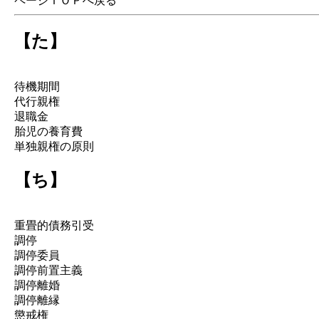
ページＴＯＰへ戻る
【た】
待機期間
代行親権
退職金
胎児の養育費
単独親権の原則
【ち】
重畳的債務引受
調停
調停委員
調停前置主義
調停離婚
調停離縁
懲戒権