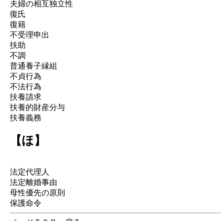
夫婦の相互独立性
復氏
復籍
不受理申出
扶助
不調
普通養子縁組
不貞行為
不法行為
扶養請求
扶養的財産分与
扶養義務
【ほ】
法定代理人
法定離婚事由
母性優先の原則
保護命令