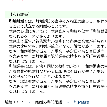
【和解離婚】
和解離婚
とは、離婚訴訟の当事者が相互に譲歩し、条件
ることで成立する離婚のことです。
裁判の審理においては、裁判官から和解を促す「和解勧
なわれるケースが多くあります。
裁判上で原告と被告双方が譲歩して条件に合意が得られ
裁判の途中でも、離婚が成立となり、訴訟が終了します
なお、和解離婚が成立した場合、確定日から１０日以内
を含みます）に離婚届と認諾調書の謄本を市区町村役場
なければなりません。
和解調書には、判決と同様の執行力があり、和解調書の
た養育費や慰謝料などの支払条件に不履行が生じた場合
行の申立てを行なうことが出来ます。
なお、認諾離婚が成立した場合、確定日から１０日以内
を含みます）に離婚届と和解調書の謄本を市区町村役場
なければなりません。
離婚ＴＯＰ
＞
離婚の専門用語
＞ 和解離婚