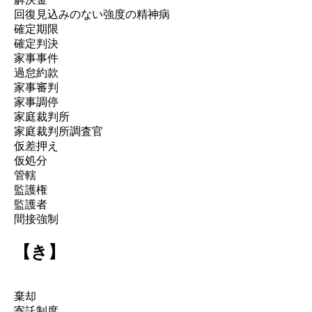
回復見込みのない強度の精神病
確定期限
確定判決
家事事件
過怠約款
家事審判
家事調停
家庭裁判所
家庭裁判所調査官
仮差押え
仮処分
管轄
監護権
監護者
間接強制
【き】
棄却
寄託制度