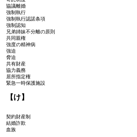
協議離婚
強制執行
強制執行認諾条項
強制認知
兄弟姉妹不分離の原則
共同親権
強度の精神病
強迫
脅迫
共有財産
協力義務
居所指定権
緊急一時保護施設
【け】
契約財産制
結婚詐欺
血族