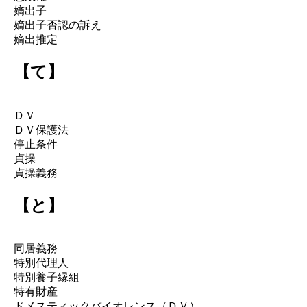
嫡出子
嫡出子否認の訴え
嫡出推定
【て】
ＤＶ
ＤＶ保護法
停止条件
貞操
貞操義務
【と】
同居義務
特別代理人
特別養子縁組
特有財産
ドメスティックバイオレンス（ＤＶ）