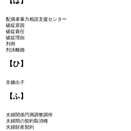
【は】
配偶者暴力相談支援センター
破綻原因
破綻責任
破綻理由
判例
判決離婚
【ひ】
非嫡出子
【ふ】
夫婦関係円満調整調停
夫婦間の契約取消権
夫婦財産契約