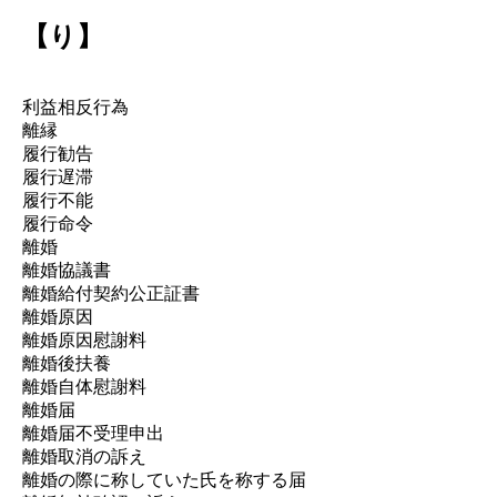
【り】
利益相反行為
離縁
履行勧告
履行遅滞
履行不能
履行命令
離婚
離婚協議書
離婚給付契約公正証書
離婚原因
離婚原因慰謝料
離婚後扶養
離婚自体慰謝料
離婚届
離婚届不受理申出
離婚取消の訴え
離婚の際に称していた氏を称する届