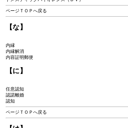
ページＴＯＰへ戻る
【な】
内縁
内縁解消
内容証明郵便
【に】
任意認知
認諾離婚
認知
ページＴＯＰへ戻る