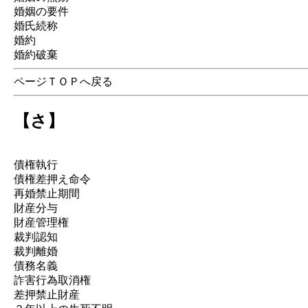
婚姻の要件
婚氏続称
婚約
婚約破棄
ページＴＯＰへ戻る
【さ】
債権執行
債権差押え命令
再婚禁止期間
財産分与
財産管理権
裁判認知
裁判離婚
債務名義
詐害行為取消権
差押禁止財産