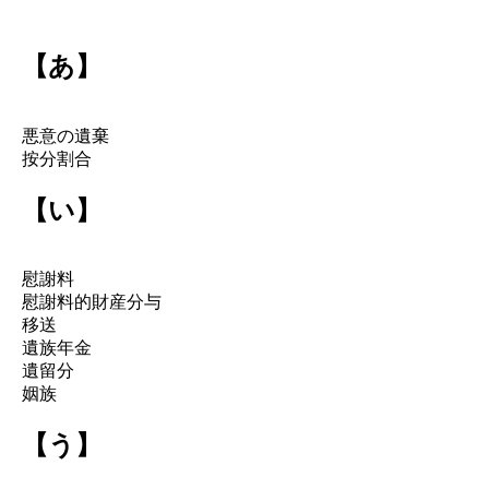
【あ】
悪意の遺棄
按分割合
【い】
慰謝料
慰謝料的財産分与
移送
遺族年金
遺留分
姻族
【う】