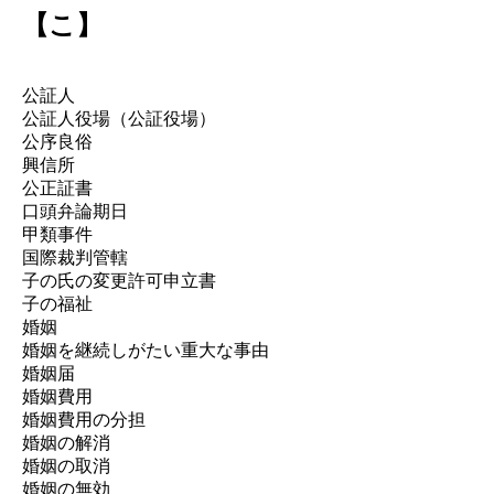
【こ】
公証人
公証人役場（公証役場）
公序良俗
興信所
公正証書
口頭弁論期日
甲類事件
国際裁判管轄
子の氏の変更許可申立書
子の福祉
婚姻
婚姻を継続しがたい重大な事由
婚姻届
婚姻費用
婚姻費用の分担
婚姻の解消
婚姻の取消
婚姻の無効