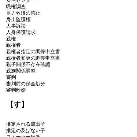
女性センター
職権調査
自力救済の禁止
身上監護権
人事訴訟
人身保護請求
親権
親権者
親権者指定の調停申立書
親権者変更の調停申立書
親子関係不存在確認
親族関係調整
審判
審判前の保全処分
審判離婚
【す】
推定される嫡出子
推定の及ばない子
ストーカー行為